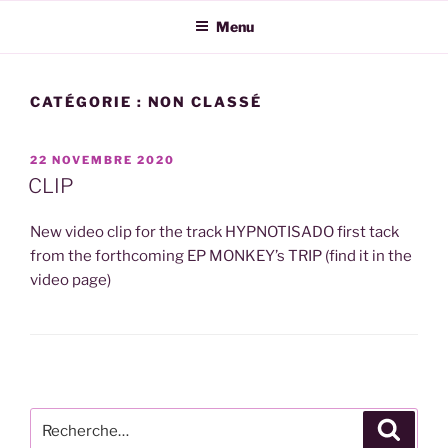
Aller
Menu
au
contenu
principal
CATÉGORIE :
NON CLASSÉ
PUBLIÉ
22 NOVEMBRE 2020
LE
CLIP
New video clip for the track HYPNOTISADO first tack
from the forthcoming EP MONKEY’s TRIP (find it in the
video page)
Recherche
Recher
pour