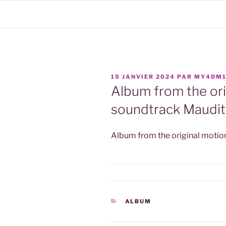
Aller
au
contenu
principal
PUBLIÉ
15 JANVIER 2024
PAR
MY4DM
LE
Album from the ori
soundtrack Maudit
Album from the original motio
CATÉGORIES
ALBUM