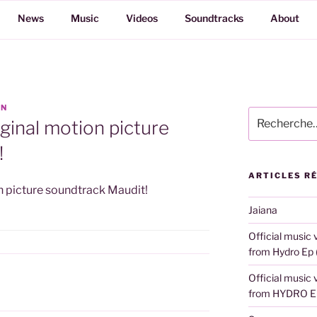
News
Music
Videos
Soundtracks
About
1N
Recherche
ginal motion picture
pour
:
!
ARTICLES R
n picture soundtrack Maudit!
Jaiana
Official music 
from Hydro Ep 
Official music
from HYDRO E