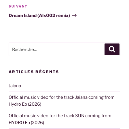
Article
SUIVANT
suivant
Dream Island (Alx002 remix)
Recherche
Recher
pour
:
ARTICLES RÉCENTS
Jaiana
Official music video for the track Jaiana coming from
Hydro Ep (2026)
Official music video for the track SUN coming from
HYDRO Ep (2026)