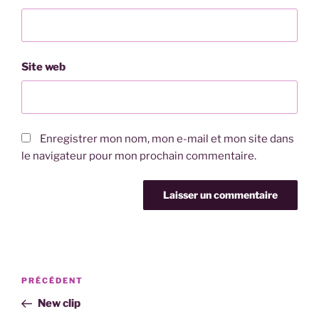
Site web
Enregistrer mon nom, mon e-mail et mon site dans
le navigateur pour mon prochain commentaire.
Navigation
Article
PRÉCÉDENT
de
précédent
New clip
l’article