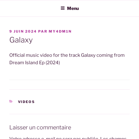
Aller
Menu
au
contenu
principal
PUBLIÉ
9 JUIN 2024
PAR
MY4DM1N
LE
Galaxy
Official music video for the track Galaxy coming from
Dream Island Ep (2024)
CATÉGORIES
VIDEOS
Laisser un commentaire