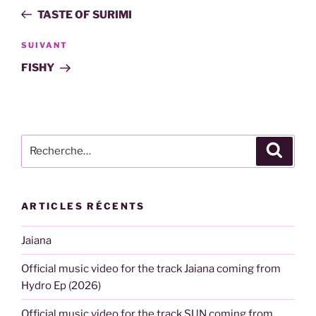
de
précédent
TASTE OF SURIMI
l’article
Article
SUIVANT
suivant
FISHY
Recherche
Recher
pour
:
ARTICLES RÉCENTS
Jaiana
Official music video for the track Jaiana coming from
Hydro Ep (2026)
Official music video for the track SUN coming from