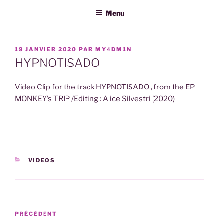
Aller
Menu
au
contenu
principal
PUBLIÉ
19 JANVIER 2020
PAR
MY4DM1N
LE
HYPNOTISADO
Video Clip for the track HYPNOTISADO , from the EP
MONKEY’s TRIP /Editing : Alice Silvestri (2020)
CATÉGORIES
VIDEOS
Navigation
Article
PRÉCÉDENT