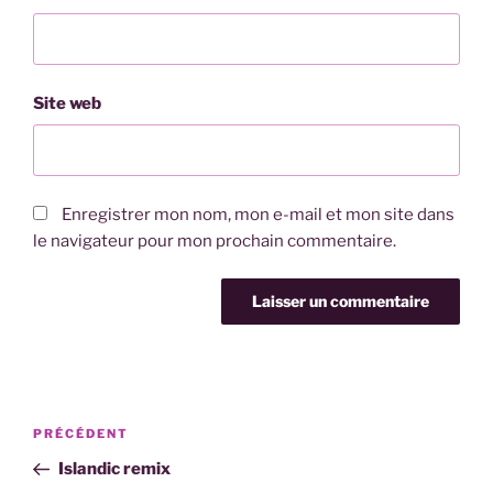
Site web
Enregistrer mon nom, mon e-mail et mon site dans
le navigateur pour mon prochain commentaire.
Navigation
Article
PRÉCÉDENT
de
précédent
Islandic remix
l’article