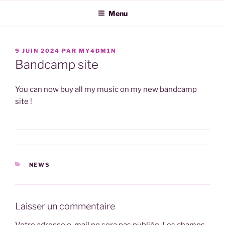
Aller
Menu
au
contenu
principal
PUBLIÉ
9 JUIN 2024
PAR
MY4DM1N
LE
Bandcamp site
You can now buy all my music on my new bandcamp
site !
CATÉGORIES
NEWS
Laisser un commentaire