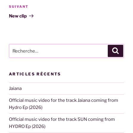
Article
SUIVANT
suivant
New clip
Recherche
Recher
pour
:
ARTICLES RÉCENTS
Jaiana
Official music video for the track Jaiana coming from
Hydro Ep (2026)
Official music video for the track SUN coming from
HYDRO Ep (2026)