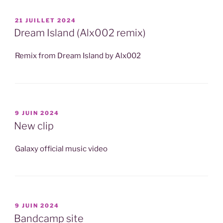
PUBLIÉ
21 JUILLET 2024
LE
Dream Island (Alx002 remix)
Remix from Dream Island by Alx002
PUBLIÉ
9 JUIN 2024
LE
New clip
Galaxy official music video
PUBLIÉ
9 JUIN 2024
LE
Bandcamp site