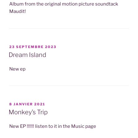
Album from the original motion picture soundtack
Maudit!
PUBLIÉ
23 SEPTEMBRE 2023
LE
Dream Island
New ep
PUBLIÉ
8 JANVIER 2021
LE
Monkey’s Trip
New EP !!!!!! listen to it in the Music page