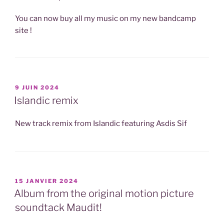
You can now buy all my music on my new bandcamp
site !
PUBLIÉ
9 JUIN 2024
LE
Islandic remix
New track remix from Islandic featuring Asdis Sif
PUBLIÉ
15 JANVIER 2024
LE
Album from the original motion picture
soundtack Maudit!