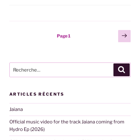
Pagination
Page
Page
1
suiv
des
publications
Recherche
Recher
pour
:
ARTICLES RÉCENTS
Jaiana
Official music video for the track Jaiana coming from
Hydro Ep (2026)