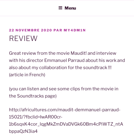
Aller
Menu
au
contenu
principal
PUBLIÉ
22 NOVEMBRE 2020
PAR
MY4DM1N
LE
REVIEW
Great review from the movie Maudit! and interview
with his director Emmanuel Parraud about his work and
also about my collaboration for the soundtrack !!!
(article in French)
(you can listen and see some clips from the movie in
the Soundtracks page)
http://africultures.com/maudit-demmanuel-parraud-
15021/?fbclid=IwAR00cr-
1b6sqxK4cor_lqgMkZmDVaDVGk60Bm4cPiWTZ_ntA
bppaQzN3ia4