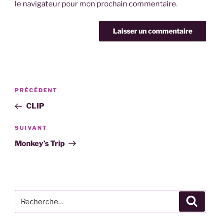
le navigateur pour mon prochain commentaire.
Navigation
Article
PRÉCÉDENT
de
précédent
CLIP
l’article
Article
SUIVANT
suivant
Monkey’s Trip
Recherche
Recher
pour
: